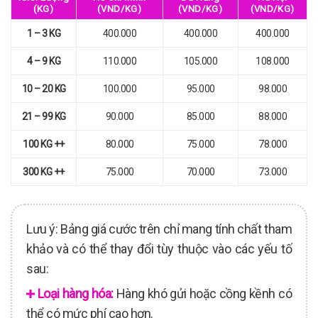
(KG)
(VND/KG)
(VND/KG)
(VND/KG)
1 – 3 KG
400.000
400.000
400.000
4 – 9 KG
110.000
105.000
108.000
10 – 20 KG
100.000
95.000
98.000
21 – 99 KG
90.000
85.000
88.000
100 KG ++
80.000
75.000
78.000
300 KG ++
75.000
70.000
73.000
Lưu ý: Bảng giá cước trên chỉ mang tính chất tham
khảo và có thể thay đổi tùy thuộc vào các yếu tố
sau:
Loại hàng hóa:
Hàng khó gửi hoặc cồng kềnh có
thể có mức phí cao hơn.