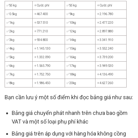
✅Số kg
⭐Cước phí
✅Số kg
⭐Cước phí
✅0.5kg
⭐467.400
✅9kg
⭐2.196.780
✅1kg
⭐537.510
✅10kg
⭐2.477.220
✅2kg
⭐771.210
✅12kg
⭐2.897.880
✅3kg
⭐934.800
✅14kg
⭐3.341.910
✅4kg
⭐1.145.130
✅15kg
⭐3.552.240
✅5kg
⭐1.332.090
✅16kg
⭐3.739.200
✅6kg
⭐1.565.790
✅17kg
⭐3.949.530
✅7kg
⭐1.752.750
✅18kg
⭐4.136.490
✅8kg
⭐1.986.450
✅20kg
⭐4.627.260
Bạn cần lưu ý một số điểm khi đọc bảng giá như sau:
Bảng giá chuyển phát nhanh trên chưa bao gồm
VAT và một số loại phụ phí khác
Bảng giá trên áp dụng với hàng hóa không cồng